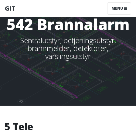
GIT
TOGGLE NAV
MENU
542 Brannalarm
Sentralutstyr, betjeningsutstyr,
brannmelder, detektorer,
varslingsutstyr
5 Tele