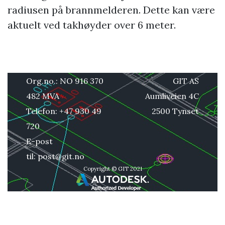
radiusen på brannmelderen. Dette kan være
aktuelt ved takhøyder over 6 meter.
Org.no.: NO 916 370
GIT AS
482 MVA
Aumliveien 4C
Telefon: +47 930 49
2500 Tynset
720
E-post
til:
post@git.no
Copyright © GIT 2021